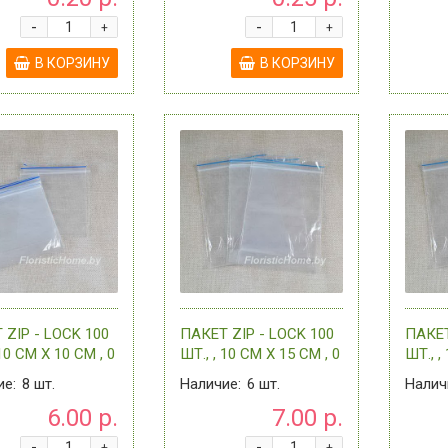
-
-
+
+
В КОРЗИНУ
В КОРЗИНУ
 ZIP - LOCK 100
ПАКЕТ ZIP - LOCK 100
ПАКЕТ
 10 СМ Х 10 СМ , 0
ШТ., , 10 СМ Х 15 СМ , 0
ШТ., ,
ССОРТИМЕНТЕ
- В АССОРТИМЕНТЕ
- В 
ие:
8
шт.
Наличие:
6
шт.
Налич
6.00 р.
7.00 р.
-
-