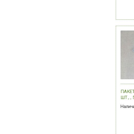
ПАКЕТ
ШТ., , 
В АС
Налич