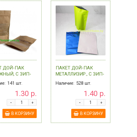
Т ДОЙ-ПАК
ПАКЕТ ДОЙ-ПАК
ЖНЫЙ, С ЗИП-
МЕТАЛЛИЗИР., С ЗИП-
ОМ И
ЗАМКОМ, 13,5 СМ Х 20
ие:
141
шт.
Наличие:
528
шт.
РАЧНЫМ ОКНОМ,
СМ + (3,5+4) , 0 - В
1.30 р.
1.40 р.
 Х 25 СМ +
АССОРТИМЕНТЕ
5) , 0 - В
-
-
+
+
РТИМЕ
В КОРЗИНУ
В КОРЗИНУ