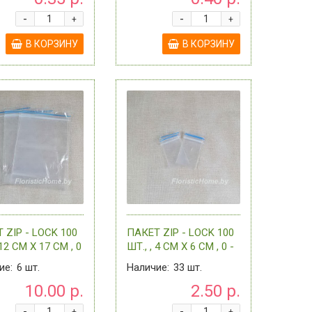
-
-
+
+
В КОРЗИНУ
В КОРЗИНУ
 ZIP - LOCK 100
ПАКЕТ ZIP - LOCK 100
 12 СМ Х 17 СМ , 0
ШТ., , 4 СМ Х 6 СМ , 0 -
АССОРТИМЕНТЕ
В АССОРТИМЕНТЕ
ие:
6
шт.
Наличие:
33
шт.
10.00 р.
2.50 р.
-
-