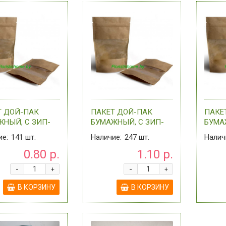
Т ДОЙ-ПАК
ПАКЕТ ДОЙ-ПАК
ПАКЕ
ЖНЫЙ, С ЗИП-
БУМАЖНЫЙ, С ЗИП-
БУМА
ОМ И
ЗАМКОМ И
ЗАМК
ие:
141
шт.
Наличие:
247
шт.
Налич
РАЧНЫМ ОКНОМ,
ПРОЗРАЧНЫМ ОКНОМ,
ПРОЗ
0.80 р.
1.10 р.
Х 18,5 СМ +
13,5 СМ Х 22,5 СМ +
16 СМ
 0 - В
(3,5+3,5) , 0 - В АССОР
(4,5+4,
-
-
+
+
РТИМЕНТ
АССО
В КОРЗИНУ
В КОРЗИНУ