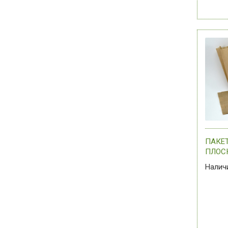
ПАКЕТ
ПЛОС
ДНОМ,
Налич
Х 6 СМ
АССО