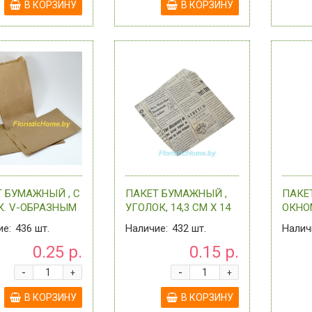
В КОРЗИНУ
В КОРЗИНУ
 БУМАЖНЫЙ , С
ПАКЕТ БУМАЖНЫЙ ,
ПАКЕ
К. V-ОБРАЗНЫМ
УГОЛОК, 14,3 СМ Х 14
ОКНОМ
 14 СМ Х 25 СМ
СМ , 0 - В
ПЛОС
ие:
436
шт.
Наличие:
432
шт.
Налич
, 0 - В
АССОРТИМЕНТЕ
ДНОМ,
0.25 р.
0.15 р.
РТИМЕНТЕ
Х 4 СМ
АССО
-
-
+
+
В КОРЗИНУ
В КОРЗИНУ