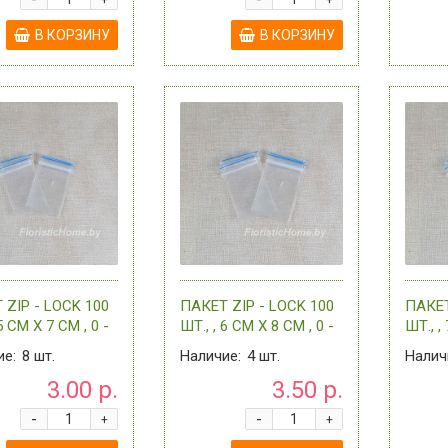
+
+
В КОРЗИНУ
В КОРЗИНУ
 ZIP - LOCK 100
ПАКЕТ ZIP - LOCK 100
ПАКЕТ
5 СМ Х 7 СМ , 0 -
ШТ., , 6 СМ Х 8 СМ , 0 -
ШТ., ,
СОРТИМЕНТЕ
В АССОРТИМЕНТЕ
В АС
ие:
8
шт.
Наличие:
4
шт.
Налич
3.00 р.
3.50 р.
-
-
+
+