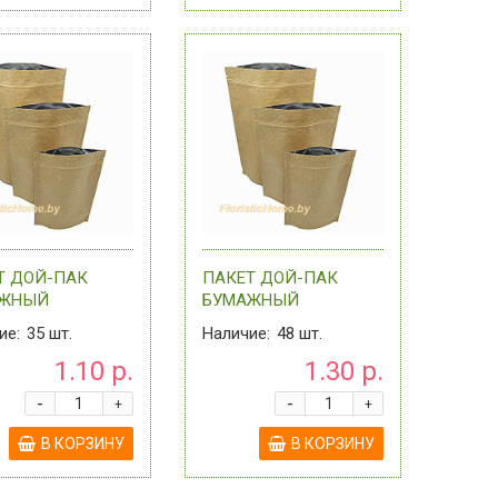
Т ДОЙ-ПАК
ПАКЕТ ДОЙ-ПАК
АЖНЫЙ
БУМАЖНЫЙ
СЛОЙНЫЙ
ДВУХСЛОЙНЫЙ
ие:
35
шт.
Наличие:
48
шт.
ЛЛ), С ЗИП-
(МЕТАЛЛ), С ЗИП-
1.10 р.
1.30 р.
М, 13,5 СМ Х
ЗАМКОМ, 16 СМ Х 25
М + (3,5+3,5) , 0 -
СМ + (4,5+4,5) , 0 - В
-
-
+
+
АССОРТИ
В КОРЗИНУ
В КОРЗИНУ