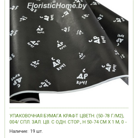
УПАКОВОЧНАЯ БУМАГА КРАФТ ЦВЕТН. (50-78 Г/М2),
004/ СПЛ. ЗАЛ. ЦВ. С ОДН. СТОР., H 50-74 СМ Х 1 М, 0 -
Наличие:
19
шт.