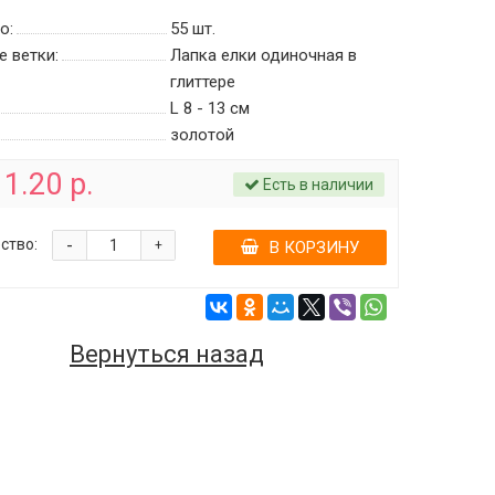
о:
55
шт.
е ветки:
Лапка елки одиночная в
глиттере
L 8 - 13 см
золотой
1.20 р.
Есть в наличии
-
ство:
+
В КОРЗИНУ
Вернуться назад