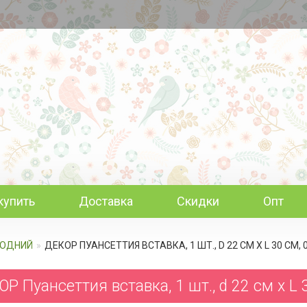
купить
Доставка
Скидки
Опт
ГОДНИЙ
ДЕКОР ПУАНСЕТТИЯ ВСТАВКА, 1 ШТ., D 22 СМ Х L 30 СМ,
Р Пуансеттия вставка, 1 шт., d 22 см х L 