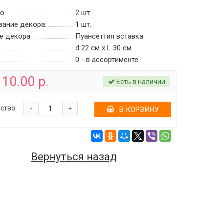
о:
2
шт.
вание декора:
1 шт.
е декора:
Пуансеттия вставка
d 22 см х L 30 см
0 - в ассортименте
10.00 р.
Есть в наличии
-
ство:
+
В КОРЗИНУ
Вернуться назад