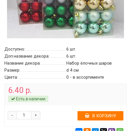
Доступно:
6
шт.
Доп.название декора:
6 шт.
Название декора:
Набор ёлочных шаров
Размер:
d 4 см
Цвета:
0 - в ассортименте
6.40 р.
Есть в наличии
-
+
В КОРЗИНУ