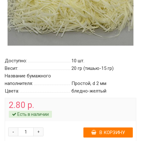
Доступно:
10
шт.
Весит:
20 гр (тишью-15 гр)
Название бумажного
наполнителя:
Простой, d 2 мм
Цвета:
бледно-желтый
2.80 р.
Есть в наличии
-
+
В КОРЗИНУ