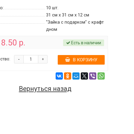
о:
10
шт.
31 см х 31 см х 12 см
"Зайка с подарком" c крафт
дном
8.50 р.
Есть в наличии
-
ство:
+
В КОРЗИНУ
Вернуться назад