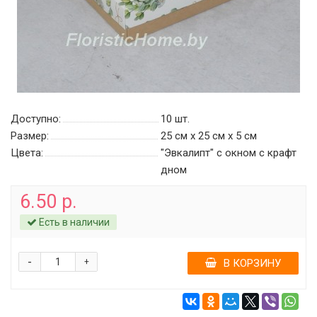
Доступно:
10
шт.
Размер:
25 см х 25 см х 5 см
Цвета:
"Эвкалипт" с окном с крафт
дном
6.50 р.
Есть в наличии
-
+
В КОРЗИНУ