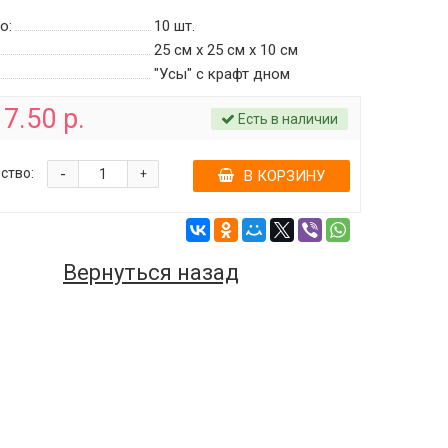
о:
10
шт.
25 см х 25 см х 10 см
"Усы" с крафт дном
7.50 р.
Есть в наличии
-
ство:
+
В КОРЗИНУ
Вернуться назад