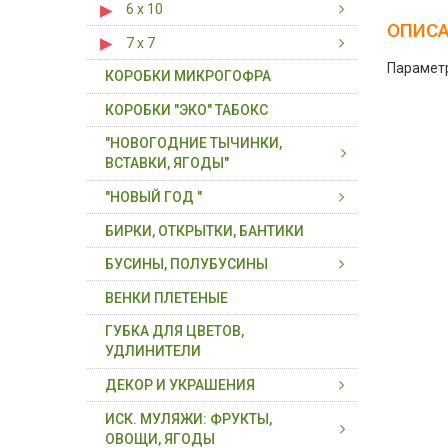
6 х 10
6 х 6 х 3
ОПИС
7 х 7
6 х 10 х 3
Параметр
КОРОБКИ МИКРОГОФРА
7 х 7 х 5
КОРОБКИ "ЭКО" ТАБОКС
"НОВОГОДНИЕ ТЫЧИНКИ,
ВСТАВКИ, ЯГОДЫ"
"НОВЫЙ ГОД "
ВСТАВКИ, ВЕТКИ С ЯГОДАМИ
БИРКИ, ОТКРЫТКИ, БАНТИКИ
ПЛОДЫ, ЯГОДЫ ( В СВЯЗКЕ)
ДЕКОР НОВОГОДНИЙ
БУСИНЫ, ПОЛУБУСИНЫ
ТЫЧИНКИ, ВСТАВКИ НА
ХВОЯ, ГИРЛЯНДЫ, ВЕНКИ
ПРОВОЛОКЕ
ВЕНКИ ПЛЕТЕНЫЕ
БУСИНЫ, ПОЛУБУСИНЫ
ТЫЧИНКИ- БУКЕТИКИ,
ГУБКА ДЛЯ ЦВЕТОВ,
БУСИНЫ, ПОЛУБУСИНЫ НА
ТЫЧИНКИ ДЛЯ ЦВЕТОВ
УДЛИНИТЕЛИ
НИТИ
ДЕКОР И УКРАШЕНИЯ
ИСК. МУЛЯЖИ: ФРУКТЫ,
БЛЕСТКИ ( ГЛИТТЕР)
ОВОЩИ, ЯГОДЫ