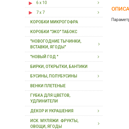
6 х 10
6 х 6 х 3
ОПИС
7 х 7
6 х 10 х 3
Параметр
КОРОБКИ МИКРОГОФРА
7 х 7 х 5
КОРОБКИ "ЭКО" ТАБОКС
"НОВОГОДНИЕ ТЫЧИНКИ,
ВСТАВКИ, ЯГОДЫ"
"НОВЫЙ ГОД "
ВСТАВКИ, ВЕТКИ С ЯГОДАМИ
БИРКИ, ОТКРЫТКИ, БАНТИКИ
ПЛОДЫ, ЯГОДЫ ( В СВЯЗКЕ)
ДЕКОР НОВОГОДНИЙ
БУСИНЫ, ПОЛУБУСИНЫ
ТЫЧИНКИ, ВСТАВКИ НА
ХВОЯ, ГИРЛЯНДЫ, ВЕНКИ
ПРОВОЛОКЕ
ВЕНКИ ПЛЕТЕНЫЕ
БУСИНЫ, ПОЛУБУСИНЫ
ТЫЧИНКИ- БУКЕТИКИ,
ГУБКА ДЛЯ ЦВЕТОВ,
БУСИНЫ, ПОЛУБУСИНЫ НА
ТЫЧИНКИ ДЛЯ ЦВЕТОВ
УДЛИНИТЕЛИ
НИТИ
ДЕКОР И УКРАШЕНИЯ
ИСК. МУЛЯЖИ: ФРУКТЫ,
БЛЕСТКИ ( ГЛИТТЕР)
ОВОЩИ, ЯГОДЫ