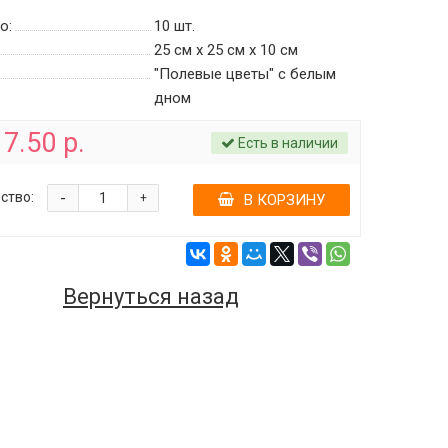
о:
10
шт.
25 см х 25 см х 10 см
"Полевые цветы" c белым
дном
7.50 р.
Есть в наличии
-
ство:
+
В КОРЗИНУ
Вернуться назад