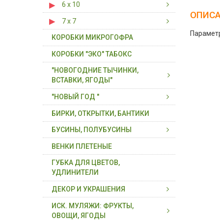
6 х 10
6 х 6 х 3
ОПИС
7 х 7
6 х 10 х 3
Параметр
КОРОБКИ МИКРОГОФРА
7 х 7 х 5
КОРОБКИ "ЭКО" ТАБОКС
"НОВОГОДНИЕ ТЫЧИНКИ,
ВСТАВКИ, ЯГОДЫ"
"НОВЫЙ ГОД "
ВСТАВКИ, ВЕТКИ С ЯГОДАМИ
БИРКИ, ОТКРЫТКИ, БАНТИКИ
ПЛОДЫ, ЯГОДЫ ( В СВЯЗКЕ)
ДЕКОР НОВОГОДНИЙ
БУСИНЫ, ПОЛУБУСИНЫ
ТЫЧИНКИ, ВСТАВКИ НА
ХВОЯ, ГИРЛЯНДЫ, ВЕНКИ
ПРОВОЛОКЕ
ВЕНКИ ПЛЕТЕНЫЕ
БУСИНЫ, ПОЛУБУСИНЫ
ТЫЧИНКИ- БУКЕТИКИ,
ГУБКА ДЛЯ ЦВЕТОВ,
БУСИНЫ, ПОЛУБУСИНЫ НА
ТЫЧИНКИ ДЛЯ ЦВЕТОВ
УДЛИНИТЕЛИ
НИТИ
ДЕКОР И УКРАШЕНИЯ
ИСК. МУЛЯЖИ: ФРУКТЫ,
БЛЕСТКИ ( ГЛИТТЕР)
ОВОЩИ, ЯГОДЫ