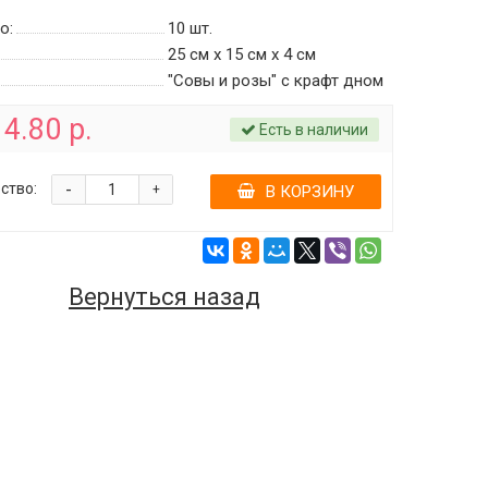
о:
10
шт.
25 см х 15 см х 4 см
"Совы и розы" с крафт дном
4.80 р.
Есть в наличии
-
ство:
+
В КОРЗИНУ
Вернуться назад