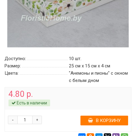
Доступно:
10
шт.
Размер:
25 см х 15 см х 4 см
Цвета:
"Анемоны и пионы" с окном
с белым дном
4.80 р.
Есть в наличии
-
+
В КОРЗИНУ