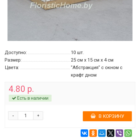
Доступно:
10
шт.
Размер:
25 см х 15 см х 4 см
Цвета:
"Абстракция" c окном с
крафт дном
4.80 р.
Есть в наличии
-
+
В КОРЗИНУ