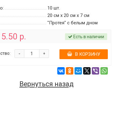
о:
10
шт.
20 см х 20 см х 7 см
"Протея" с белым дном
5.50 р.
Есть в наличии
-
ство:
+
В КОРЗИНУ
Вернуться назад