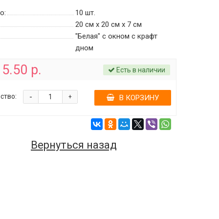
о:
10
шт.
20 см х 20 см х 7 см
"Белая" с окном c крафт
дном
5.50 р.
Есть в наличии
-
ство:
+
В КОРЗИНУ
Вернуться назад