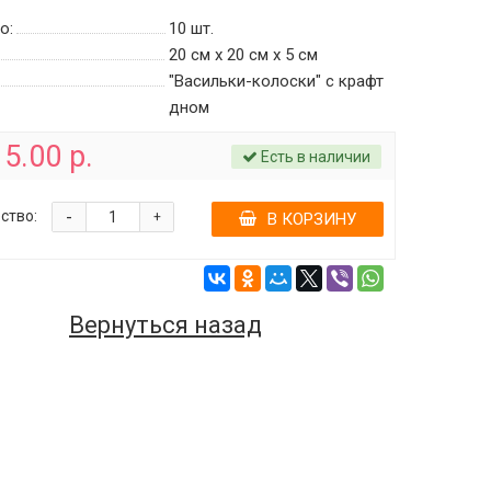
о:
10
шт.
20 см х 20 см х 5 см
"Васильки-колоски" c крафт
дном
5.00 р.
Есть в наличии
-
ство:
+
В КОРЗИНУ
Вернуться назад