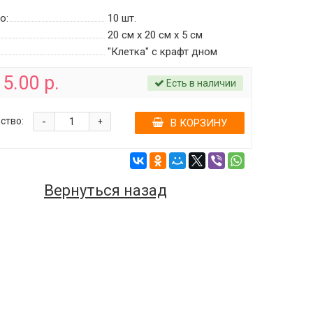
о:
10
шт.
20 см х 20 см х 5 см
"Клетка" с крафт дном
5.00 р.
Есть в наличии
-
ство:
+
В КОРЗИНУ
Вернуться назад