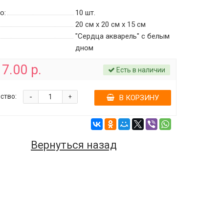
о:
10
шт.
20 см х 20 см х 15 см
"Сердца акварель" c белым
дном
7.00 р.
Есть в наличии
-
ство:
+
В КОРЗИНУ
Вернуться назад