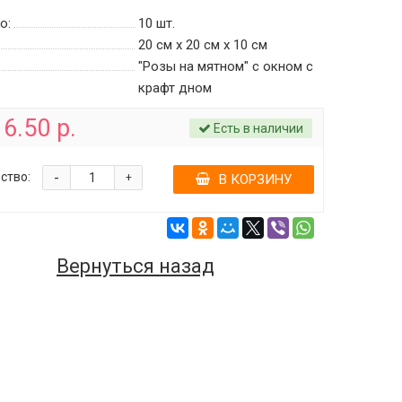
о:
10
шт.
20 см х 20 см х 10 см
"Розы на мятном" с окном c
крафт дном
6.50 р.
Есть в наличии
-
ство:
+
В КОРЗИНУ
Вернуться назад