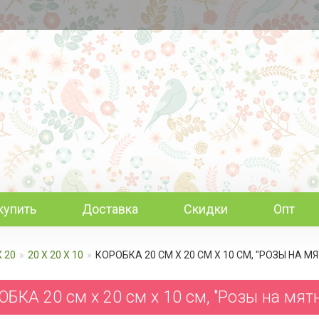
купить
Доставка
Скидки
Опт
Х 20
20 Х 20 Х 10
КОРОБКА 20 СМ Х 20 СМ Х 10 СМ, "РОЗЫ НА 
БКА 20 см х 20 см х 10 см, "Розы на мят