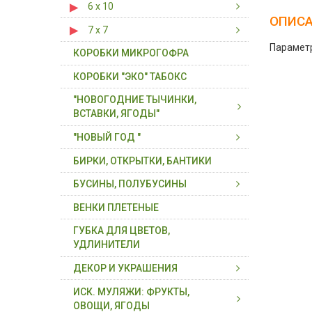
6 х 10
6 х 6 х 3
ОПИС
7 х 7
6 х 10 х 3
Параметр
КОРОБКИ МИКРОГОФРА
7 х 7 х 5
КОРОБКИ "ЭКО" ТАБОКС
"НОВОГОДНИЕ ТЫЧИНКИ,
ВСТАВКИ, ЯГОДЫ"
"НОВЫЙ ГОД "
ВСТАВКИ, ВЕТКИ С ЯГОДАМИ
БИРКИ, ОТКРЫТКИ, БАНТИКИ
ПЛОДЫ, ЯГОДЫ ( В СВЯЗКЕ)
ДЕКОР НОВОГОДНИЙ
БУСИНЫ, ПОЛУБУСИНЫ
ТЫЧИНКИ, ВСТАВКИ НА
ХВОЯ, ГИРЛЯНДЫ, ВЕНКИ
ПРОВОЛОКЕ
ВЕНКИ ПЛЕТЕНЫЕ
БУСИНЫ, ПОЛУБУСИНЫ
ТЫЧИНКИ- БУКЕТИКИ,
ГУБКА ДЛЯ ЦВЕТОВ,
БУСИНЫ, ПОЛУБУСИНЫ НА
ТЫЧИНКИ ДЛЯ ЦВЕТОВ
УДЛИНИТЕЛИ
НИТИ
ДЕКОР И УКРАШЕНИЯ
ИСК. МУЛЯЖИ: ФРУКТЫ,
БЛЕСТКИ ( ГЛИТТЕР)
ОВОЩИ, ЯГОДЫ