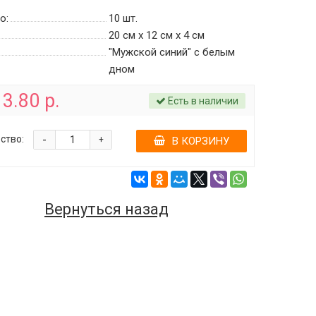
о:
10
шт.
20 см х 12 см х 4 см
"Мужской синий" c белым
дном
3.80 р.
Есть в наличии
-
ство:
+
В КОРЗИНУ
Вернуться назад