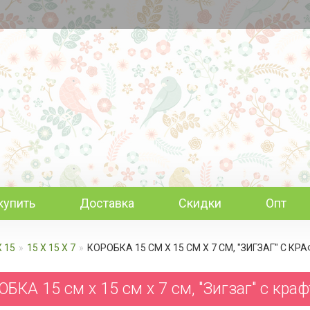
купить
Доставка
Скидки
Опт
Х 15
15 Х 15 Х 7
КОРОБКА 15 СМ Х 15 СМ Х 7 СМ, "ЗИГЗАГ" C К
БКА 15 см х 15 см х 7 см, "Зигзаг" c кра