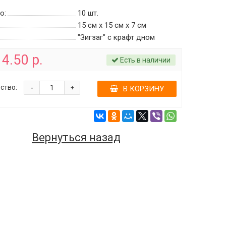
о:
10
шт.
15 см х 15 см х 7 см
"Зигзаг" c крафт дном
4.50 р.
Есть в наличии
-
ство:
+
В КОРЗИНУ
Вернуться назад