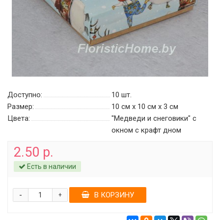
Доступно:
10
шт.
Размер:
10 см х 10 см х 3 см
Цвета:
"Медведи и снеговики" с
окном c крафт дном
2.50 р.
Есть в наличии
-
В КОРЗИНУ
+