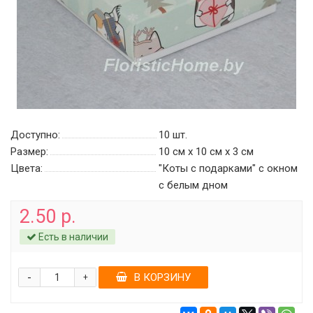
Доступно:
10
шт.
Размер:
10 см х 10 см х 3 см
Цвета:
"Коты с подарками" с окном
c белым дном
2.50 р.
Есть в наличии
-
В КОРЗИНУ
+