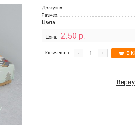
Доступно:
Размер:
Цвета:
2.50 р.
Цена:
-
Количество:
В К
+
Верну