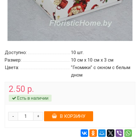
Доступно:
10
шт.
Размер:
10 см х 10 см х 3 см
Цвета:
"Гномики" с окном c белым
дном
2.50 р.
Есть в наличии
-
В КОРЗИНУ
+