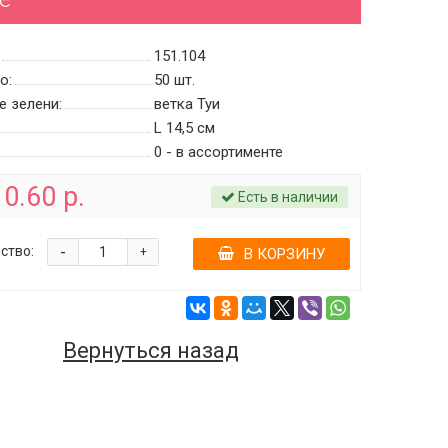
151.104
о:
50
шт.
е зелени:
ветка Туи
L 14,5 см
0 - в ассортименте
0.60 р.
Есть в наличии
-
ство:
+
В КОРЗИНУ
Вернуться назад