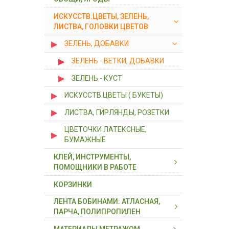
7 х 7
6 х 10 х 3
БУБЕНЧИКИ, КОЛОКОЛЬЧИКИ,
ИСКУССТВ.ЦВЕТЫ, ЗЕЛЕНЬ,
ПАЙЕТКИ
ГРИБЫ, ОРЕХИ, ОВОЩИ
7 х 7 х 5
ЛИСТВА, ГОЛОВКИ ЦВЕТОВ
ГЛАЗКИ, НОСИКИ
ФРУКТЫ, ЯГОДЫ
ЗЕЛЕНЬ, ДОБАВКИ
ДЕКОР ПЕНОПЛАСТОВЫЙ
ЗЕЛЕНЬ - ВЕТКИ, ДОБАВКИ
ДЕКОР ТКАНЕВОЙ
ЗЕЛЕНЬ - КУСТ
ПЕРЬЯ
ИСКУССТВ.ЦВЕТЫ ( БУКЕТЫ)
ПОМПОНЫ, ПРОВОЛОКА
"ШЕНИЛ"
ЛИСТВА, ГИРЛЯНДЫ, РОЗЕТКИ
ПРИЩЕПКИ, ЗАГОТОВКИ
ЦВЕТОЧКИ ЛАТЕКСНЫЕ,
БУМАЖНЫЕ
ПТИЧКИ, БАБОЧКИ, БОЖЬИ
КЛЕЙ, ИНСТРУМЕНТЫ,
КОРОВКИ
ПОМОЩНИКИ В РАБОТЕ
КОРЗИНКИ
КЛЕЙ, ИНСТРУМЕНТЫ
ЛЕНТА БОБИНАМИ: АТЛАСНАЯ,
ПОМОЩНИКИ В РАБОТЕ
ПАРЧА, ПОЛИПРОПИЛЕН
ТЕЙП-ЛЕНТА, СКОТЧ
МАТЕРИАЛЫ МЕТРАЖОМ
АТЛАСНАЯ 0,6 см