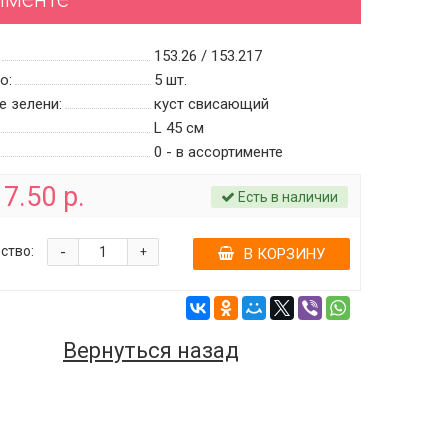
153.26 / 153.217
о:
5
шт.
е зелени:
куст свисающий
L 45 см
0 - в ассортименте
7.50 р.
Есть в наличии
-
ство:
+
В КОРЗИНУ
Вернуться назад