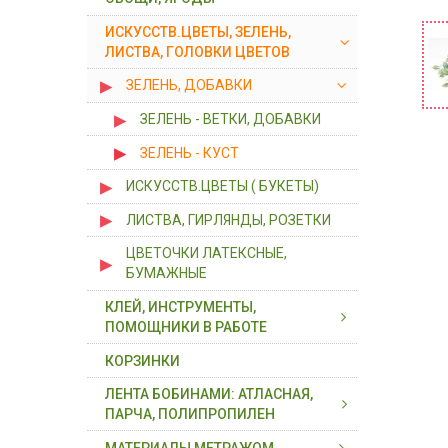
7 х 7
6 х 10 х 3
БУБЕНЧИКИ, КОЛОКОЛЬЧИКИ,
ИСКУССТВ.ЦВЕТЫ, ЗЕЛЕНЬ,
ПАЙЕТКИ
ГРИБЫ, ОРЕХИ, ОВОЩИ
7 х 7 х 5
ЛИСТВА, ГОЛОВКИ ЦВЕТОВ
ГЛАЗКИ, НОСИКИ
ФРУКТЫ, ЯГОДЫ
ЗЕЛЕНЬ, ДОБАВКИ
ДЕКОР ПЕНОПЛАСТОВЫЙ
ЗЕЛЕНЬ - ВЕТКИ, ДОБАВКИ
ДЕКОР ТКАНЕВОЙ
ЗЕЛЕНЬ - КУСТ
ПЕРЬЯ
ИСКУССТВ.ЦВЕТЫ ( БУКЕТЫ)
ПОМПОНЫ, ПРОВОЛОКА
"ШЕНИЛ"
ЛИСТВА, ГИРЛЯНДЫ, РОЗЕТКИ
ПРИЩЕПКИ, ЗАГОТОВКИ
ЦВЕТОЧКИ ЛАТЕКСНЫЕ,
БУМАЖНЫЕ
ПТИЧКИ, БАБОЧКИ, БОЖЬИ
КЛЕЙ, ИНСТРУМЕНТЫ,
КОРОВКИ
ПОМОЩНИКИ В РАБОТЕ
КОРЗИНКИ
КЛЕЙ, ИНСТРУМЕНТЫ
ЛЕНТА БОБИНАМИ: АТЛАСНАЯ,
ПОМОЩНИКИ В РАБОТЕ
ПАРЧА, ПОЛИПРОПИЛЕН
ТЕЙП-ЛЕНТА, СКОТЧ
МАТЕРИАЛЫ МЕТРАЖОМ
АТЛАСНАЯ 0,6 см