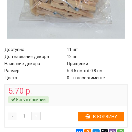
Доступно:
11
шт.
Доп.название декора:
12 шт.
Название декора:
Прищепки
Размер:
h 4,5 см х d 0.8 см
Цвета:
0 - в ассортименте
5.70 р.
Есть в наличии
-
+
В КОРЗИНУ