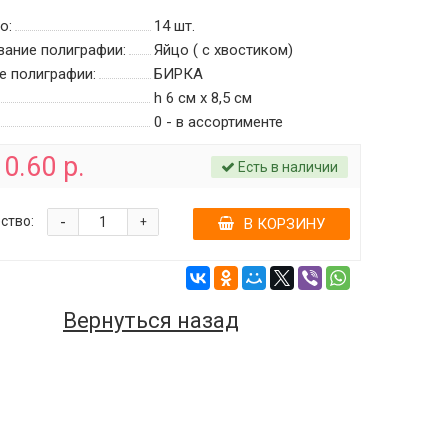
о:
14
шт.
вание полиграфии:
Яйцо ( с хвостиком)
е полиграфии:
БИРКА
h 6 см х 8,5 см
0 - в ассортименте
0.60 р.
Есть в наличии
-
ство:
+
В КОРЗИНУ
Вернуться назад