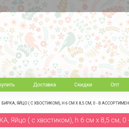
купить
Доставка
Скидки
Опт
БИРКА, ЯЙЦО ( С ХВОСТИКОМ), H 6 СМ Х 8,5 СМ, 0 - В АССОРТИМЕ
А, Яйцо ( с хвостиком), h 6 см х 8,5 см, 0