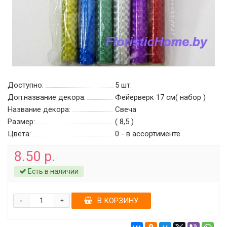
Доступно:
5
шт.
Доп.название декора:
Фейерверк 17 см( набор )
Название декора:
Свеча
Размер:
( 8,5 )
Цвета:
0 - в ассортименте
8.50 р.
Есть в наличии
-
В КОРЗИНУ
+