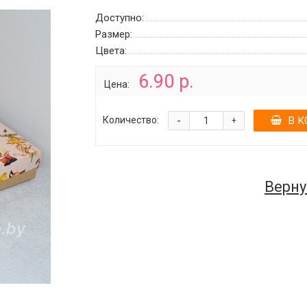
Доступно:
Размер:
Цвета:
6.90 р.
Цена:
-
Количество:
В К
+
Верну