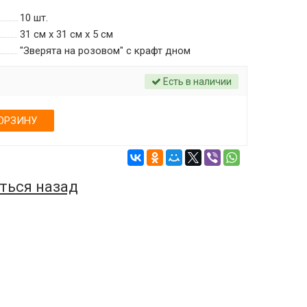
10
шт.
31 см х 31 см х 5 см
"Зверята на розовом" c крафт дном
Есть в наличии
ОРЗИНУ
ться назад