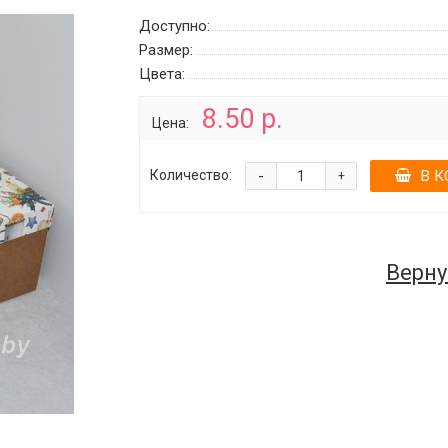
Доступно:
Размер:
Цвета:
8.50 р.
Цена:
-
Количество:
В К
+
Верну