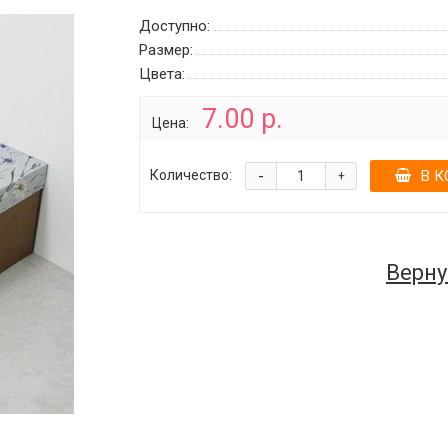
Доступно:
Размер:
Цвета:
7.00 р.
Цена:
-
Количество:
В К
+
Верну