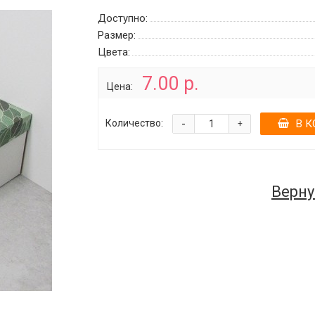
Доступно:
Размер:
Цвета:
7.00 р.
Цена:
-
Количество:
В К
+
Верну