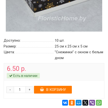
Доступно:
10
шт.
Размер:
25 см х 25 см х 5 см
Цвета:
"Снежинки" с окном c белым
дном
6.50 р.
Есть в наличии
-
В КОРЗИНУ
+