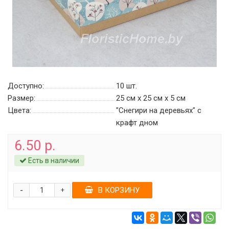
Доступно:
10
шт.
Размер:
25 см х 25 см х 5 см
Цвета:
"Снегири на деревьях" c
крафт дном
6.50 р.
Есть в наличии
-
В КОРЗИНУ
+