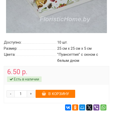
Доступно:
10
шт.
Размер:
25 см х 25 см х 5 см
Цвета:
"Пуансеттия" с окном c
белым дном
6.50 р.
Есть в наличии
-
В КОРЗИНУ
+