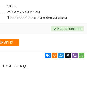
10
шт.
25 см х 25 см х 5 см
"Hand made" с окном c белым дном
Есть в наличии
ОРЗИНУ
ться назад