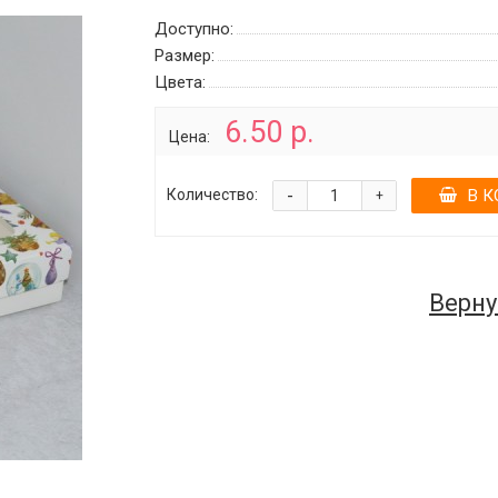
Доступно:
Размер:
Цвета:
6.50 р.
Цена:
-
Количество:
В К
+
Верну