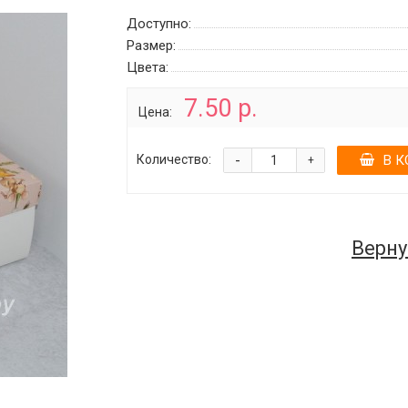
Доступно:
Размер:
Цвета:
7.50 р.
Цена:
-
Количество:
В К
+
Верну