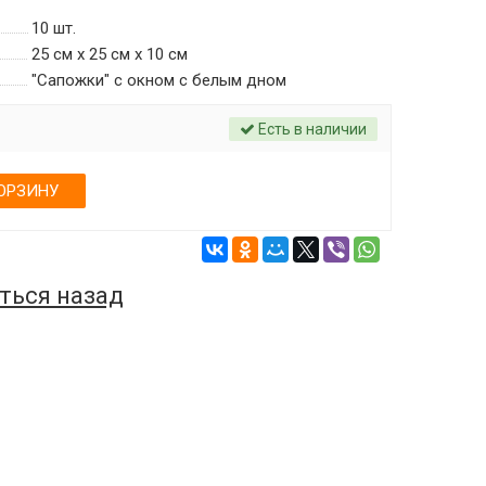
10
шт.
25 см х 25 см х 10 см
"Сапожки" с окном c белым дном
Есть в наличии
ОРЗИНУ
ться назад