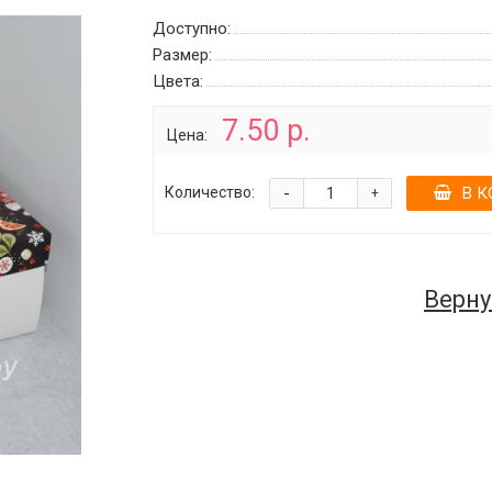
Доступно:
Размер:
Цвета:
7.50 р.
Цена:
-
Количество:
В К
+
Верну