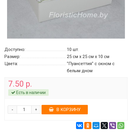
Доступно:
10
шт.
Размер:
25 см х 25 см х 10 см
Цвета:
"Пуансеттия" с окном c
белым дном
7.50 р.
Есть в наличии
-
В КОРЗИНУ
+