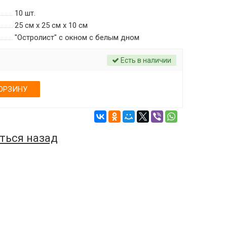
10
шт.
25 см х 25 см х 10 см
"Остролист" с окном c белым дном
Есть в наличии
ОРЗИНУ
ться назад