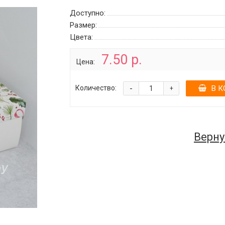
Доступно:
Размер:
Цвета:
7.50 р.
Цена:
-
Количество:
В К
+
Верну