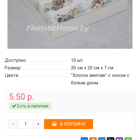
Доступно:
10
шт.
Размер:
20 см х 20 см х 7 см
Цвета:
"Хлопок винтаж" c окном c
белым дном
5.50 р.
Есть в наличии
-
В КОРЗИНУ
+