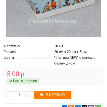
Доступно:
10
шт.
Размер:
20 см х 20 см х 5 см
Цвета:
"Снегири NEW" с окном c
белым дном
5.00 р.
Есть в наличии
-
В КОРЗИНУ
+