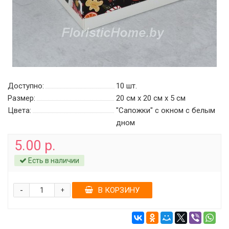
Доступно:
10
шт.
Размер:
20 см х 20 см х 5 см
Цвета:
"Сапожки" с окном c белым
дном
5.00 р.
Есть в наличии
-
В КОРЗИНУ
+