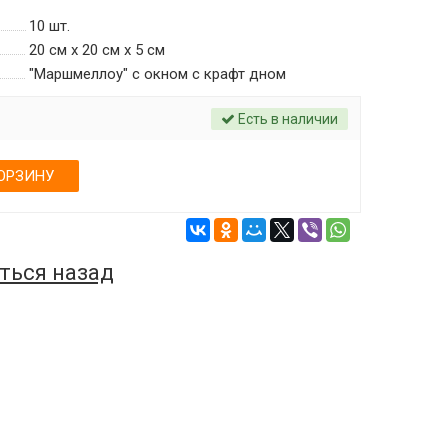
10
шт.
20 см х 20 см х 5 см
"Маршмеллоу" с окном c крафт дном
Есть в наличии
ОРЗИНУ
ться назад