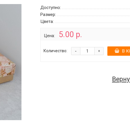
Доступно:
Размер:
Цвета:
5.00 р.
Цена:
-
Количество:
В К
+
Верну