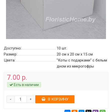
Доступно:
10
шт.
Размер:
20 см х 20 см х 15 см
Цвета:
"Коты с подарками" c белым
дном из микрогофры
7.00 р.
Есть в наличии
-
В КОРЗИНУ
+