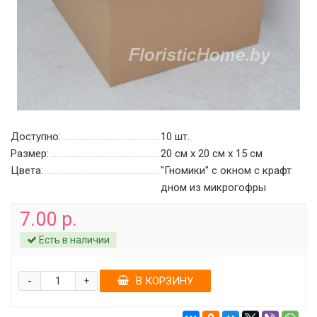
Доступно:
10
шт.
Размер:
20 см х 20 см х 15 см
Цвета:
"Гномики" с окном c крафт
дном из микрогофры
7.00 р.
Есть в наличии
-
В КОРЗИНУ
+