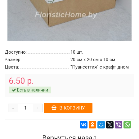
Доступно:
10
шт.
Размер:
20 см х 20 см х 10 см
Цвета:
"Пуансеттия" c крафт дном
6.50 р.
Есть в наличии
-
В КОРЗИНУ
+
Вернуться назад