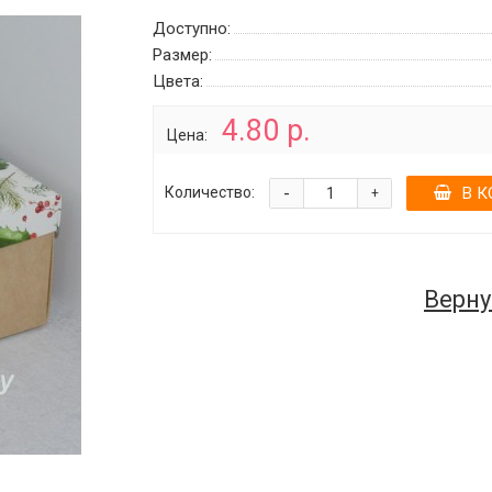
Доступно:
Размер:
Цвета:
4.80 р.
Цена:
-
Количество:
В К
+
Верну